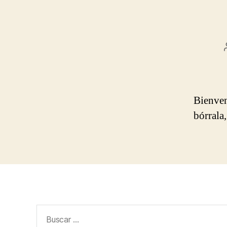
Bienven
bórrala,
Buscar: