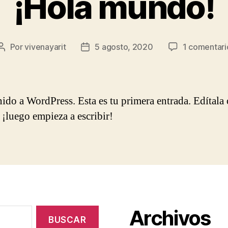
¡Hola mundo!
Por
vivenayarit
5 agosto, 2020
1 comentari
Autor
Fecha
de
de
la
la
publicación
publicación
ido a WordPress. Esta es tu primera entrada. Edítala 
 ¡luego empieza a escribir!
Archivos